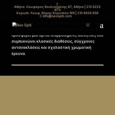
Αθήνα: Λεωφόρος Βουλιαγμένης 87, Αθήνα
| 213 0222
873
CROMIA
Κορωπί: Λεωφ. Βάρης Κορωπίου 189
| 210 6626 658
info@neospiti.com
Το Cromia εξερευνά υπαινιγμούς, συνδέσεις και
λεπτομέρειες από το ιστορικό μας αρχείο για να
προσφέρει μια άρτια ισορροπημένη αισθητική που
συμπυκνώνει κλασικές διαθέσεις, σύγχρονες
αντανακλάσεις και σχολαστική χρωματική
έρευνα.