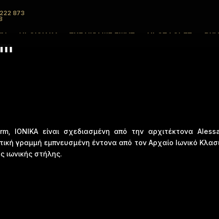
0222 873
8
ΚΗ
ΠΡΟΙΟΝΤΑ
ΣΧΕΤΙΚΑ ΜΕ ΕΜΑΣ
ΠΡΟΣΦΟΡΕΣ
BR
rm
m, IONIKA είναι σχεδιασμένη από την αρχιτέκτονα Alessan
τική γραμμή εμπνευσμένη έντονα από τον Αρχαίο Ιωνικό Κλασ
ς ιωνικής στήλης.