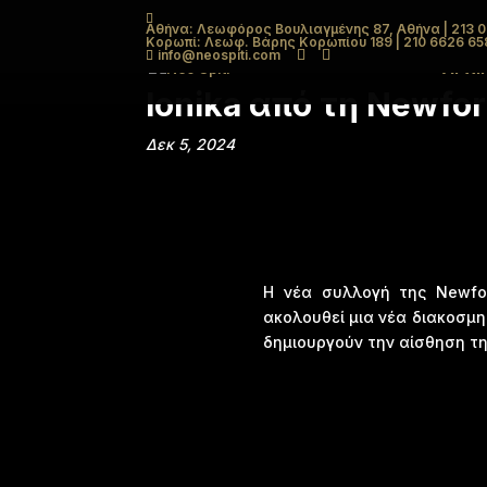
Αθήνα: Λεωφόρος Βουλιαγμένης 87, Αθήνα
| 213 
Κορωπί: Λεωφ. Βάρης Κορωπίου 189
| 210 6626 65
info@neospiti.com
ΑΡΧΙ
Ionika από τη Newfo
Δεκ 5, 2024
Η νέα συλλογή της Newfor
ακολουθεί μια νέα διακοσμη
δημιουργούν την αίσθηση τη