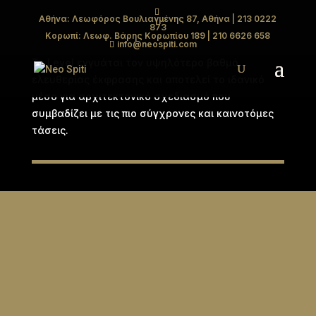
Αθήνα: Λεωφόρος Βουλιαγμένης 87, Αθήνα
| 213 0222
873
LEVEL CONCRETE
Κορωπί: Λεωφ. Βάρης Κορωπίου 189
| 210 6626 658
info@neospiti.com
Το Level εγγυάται τον υψηλότερο βαθμό
ελευθερίας έκφρασης και αποτελεί το ιδανικό
μέσο για αρχιτεκτονικό σχεδιασμό που
συμβαδίζει με τις πιο σύγχρονες και καινοτόμες
τάσεις.