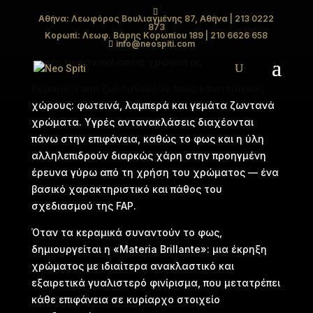
Αθήνα: Λεωφόρος Βουλιαγμένης 87, Αθήνα
| 213 0222
873
MATERIA BRILLANTE
Κορωπί: Λεωφ. Βάρης Κορωπίου 189
| 210 6626 658
info@neospiti.com
Υγρές αντανακλάσεις χρώματος
Κεραμικά που ζωντανεύουν τους εσωτερικούς
χώρους: φωτεινά, λαμπερά και γεμάτα ζωντανά
χρώματα. Υγρές αντανακλάσεις διαχέονται
πάνω στην επιφάνεια, καθώς το φως και η ύλη
αλληλεπιδρούν διαρκώς χάρη στην προηγμένη
έρευνα γύρω από τη χρήση του χρώματος — ένα
βασικό χαρακτηριστικό και πάθος του
σχεδιασμού της FAP.
Όταν τα κεραμικά συναντούν το φως,
δημιουργείται η «Materia Brillante»: μια έκρηξη
χρώματος με ιδιαίτερα ανακλαστικό και
εξαιρετικά γυαλιστερό φινίρισμα, που μετατρέπει
κάθε επιφάνεια σε κυρίαρχο στοιχείο