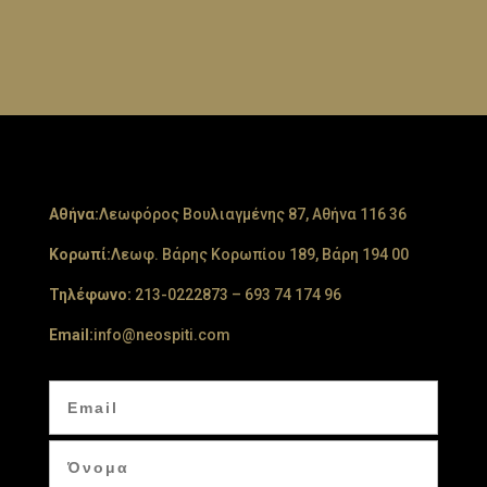
Aθήνα:
Λεωφόρος Βουλιαγμένης 87, Αθήνα 116 36
Κορωπί:
Λεωφ. Βάρης Κορωπίου 189, Βάρη 194 00
Τηλέφωνο:
213-0222873
–
693 74 174 96
Email:
info@neospiti.com