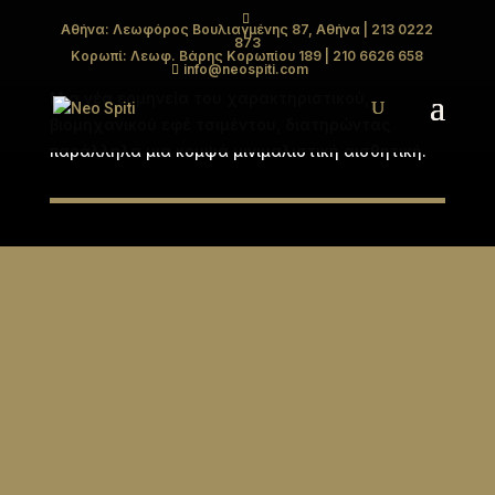
Αθήνα: Λεωφόρος Βουλιαγμένης 87, Αθήνα
| 213 0222
873
MAXXI
Κορωπί: Λεωφ. Βάρης Κορωπίου 189
| 210 6626 658
info@neospiti.com
Μια νέα ερμηνεία του χαρακτηριστικού,
βιομηχανικού εφέ τσιμέντου, διατηρώντας
παράλληλα μια κομψά μινιμαλιστική αισθητική.