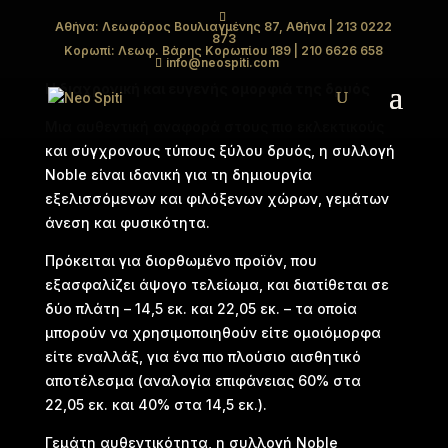
Αθήνα: Λεωφόρος Βουλιαγμένης 87, Αθήνα
| 213 0222
873
NOBLE
Κορωπί: Λεωφ. Βάρης Κορωπίου 189
| 210 6626 658
info@neospiti.com
Η διαχρονική και ευγενής ομορφιά της δρυός
Μια αυθεντική αναφορά στους πιο εκλεκτικούς
και σύγχρονους τύπους ξύλου δρυός, η συλλογή
Noble είναι ιδανική για τη δημιουργία
εξελισσόμενων και φιλόξενων χώρων, γεμάτων
άνεση και φυσικότητα.
Πρόκειται για διορθωμένο προϊόν, που
εξασφαλίζει άψογο τελείωμα, και διατίθεται σε
δύο πλάτη – 14,5 εκ. και 22,05 εκ. – τα οποία
μπορούν να χρησιμοποιηθούν είτε ομοιόμορφα
είτε εναλλάξ, για ένα πιο πλούσιο αισθητικό
αποτέλεσμα (αναλογία επιφάνειας 60% στα
22,05 εκ. και 40% στα 14,5 εκ.).
Γεμάτη αυθεντικότητα, η συλλογή Noble