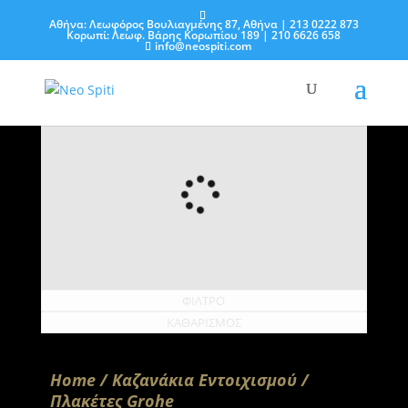
Αθήνα: Λεωφόρος Βουλιαγμένης 87, Αθήνα
| 213 0222 873
Κορωπί: Λεωφ. Βάρης Κορωπίου 189
| 210 6626 658
info@neospiti.com
ΦΙΛΤΡΟ
ΚΑΘΑΡΙΣΜΟΣ
Home
/
Καζανάκια Εντοιχισμού
/
Πλακέτες Grohe