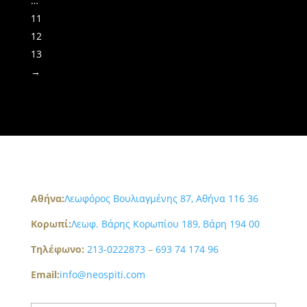
…
11
12
13
→
Aθήνα:
Λεωφόρος Βουλιαγμένης 87, Αθήνα 116 36
Κορωπί:
Λεωφ. Βάρης Κορωπίου 189, Βάρη 194 00
Τηλέφωνο:
213-0222873
–
693 74 174 96
Email:
info@neospiti.com