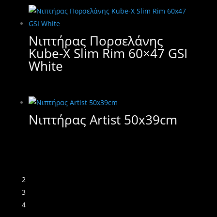
Νιπτήρας Πορσελάνης
Kube-X Slim Rim 60×47 GSI
White
Νιπτήρας Artist 50x39cm
1
2
3
4