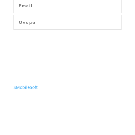
ΕΓΓΡΑΦΗ
SMobileSoft