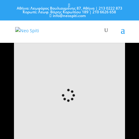
Αθήνα: Λεωφόρος Βουλιαγμένης 87, Αθήνα
| 213 0222 873
Κορωπί: Λεωφ. Βάρης Κορωπίου 189
| 210 6626 658
info@neospiti.com