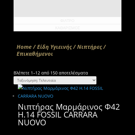
ΦΙΛΤΡΟ
ΚΑΘΑΡΙΣΜΟΣ
Home
/
Είδη Υγιεινής
/
Νιπτήρες
/
Επικαθήμενοι
Sorted
Βλέπετε 1–12 από 150 αποτελέσματα
by
latest
Νιπτήρας Μαρμάρινος Φ42
H.14 FOSSIL CARRARA
NUOVO