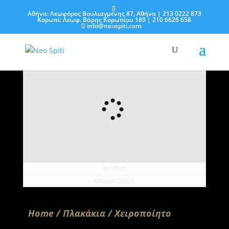
Αθήνα: Λεωφόρος Βουλιαγμένης 87, Αθήνα
| 213 0222 873
Κορωπί: Λεωφ. Βάρης Κορωπίου 189
| 210 6626 658
info@neospiti.com
ΦΙΛΤΡΟ
ΚΑΘΑΡΙΣΜΟΣ
Home
/
Πλακάκια
/ Χειροποίητο