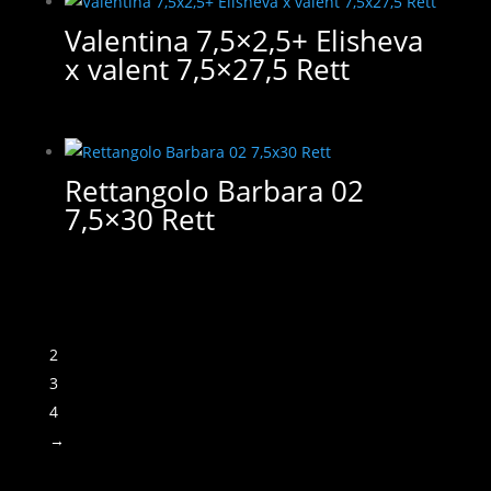
Valentina 7,5×2,5+ Elisheva
x valent 7,5×27,5 Rett
Rettangolo Barbara 02
7,5×30 Rett
1
2
3
4
→