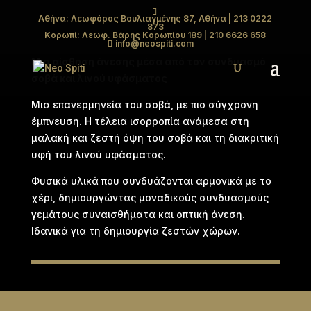
Αθήνα: Λεωφόρος Βουλιαγμένης 87, Αθήνα
| 213 0222
873
TOUCH
Κορωπί: Λεωφ. Βάρης Κορωπίου 189
| 210 6626 658
info@neospiti.com
Μια αίσθηση άνεσης μέσα από τον συνδυασμό
σοβά και λινού υφάσματος
Μια επανερμηνεία του σοβά, με πιο σύγχρονη
έμπνευση. Η τέλεια ισορροπία ανάμεσα στη
μαλακή και ζεστή όψη του σοβά και τη διακριτική
υφή του λινού υφάσματος.
Φυσικά υλικά που συνδυάζονται αρμονικά με το
χέρι, δημιουργώντας μοναδικούς συνδυασμούς
γεμάτους συναισθήματα και οπτική άνεση.
Ιδανικά για τη δημιουργία ζεστών χώρων.