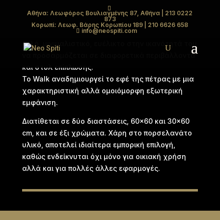
Αθήνα: Λεωφόρος Βουλιαγμένης 87, Αθήνα
| 213 0222
873
WALK
Κορωπί: Λεωφ. Βάρης Κορωπίου 189
| 210 6626 658
info@neospiti.com
Απλό, μινιμαλιστικό, ευέλικτο στην ικανότητά του
να προσαρμόζεται σε διαφορετικά περιβάλλοντα
και στυλ επίπλωσης.
Το Walk αναδημιουργεί το εφέ της πέτρας με μια
χαρακτηριστική αλλά ομοιόμορφη εξωτερική
εμφάνιση.
Διατίθεται σε δύο διαστάσεις, 60×60 και 30×60
cm, και σε έξι χρώματα. Χάρη στο πορσελανάτο
υλικό, αποτελεί ιδιαίτερα εμπορική επιλογή,
καθώς ενδείκνυται όχι μόνο για οικιακή χρήση
αλλά και για πολλές άλλες εφαρμογές.